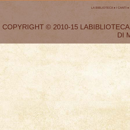
LA BIBLIOTECA
♠
I CANTI
♠
COPYRIGHT © 2010-15 LABIBLIOTECA
DI