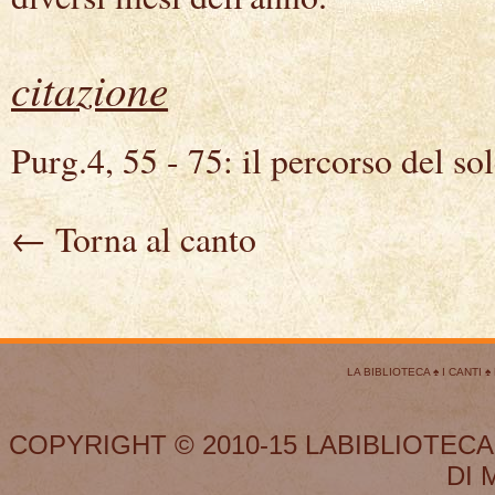
citazione
Purg.4, 55 - 75: il percorso del so
← Torna al canto
LA BIBLIOTECA
♠
I CANTI
♠
COPYRIGHT © 2010-15 LABIBLIOTECA
DI